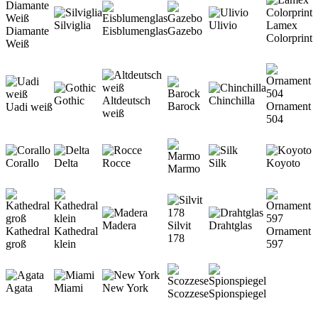
Silviglia
Ulivio
Lamex
Diamante
Eisblumenglas
Gazebo
Colorprint
Weiß
Gothic
Altdeutsch
Chinchilla
Barock
Ornament
Uadi weiß
weiß
504
Corallo
Delta
Rocce
Silk
Koyoto
Marmo
Madera
Silvit
Drahtglas
Kathedral
Kathedral
Ornament
178
groß
klein
597
Agata
Miami
New York
Scozzese
Spionspiegel