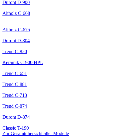
Duront
D-900
Altholz
C-668
Altholz
C-675
Duront
D-804
Trend
C-820
Keramik
C-900 HPL
Trend
C-651
Trend
C-881
Trend
C-713
Trend
C-874
Duront
D-874
Classic
T-190
Zur Gesamtübersicht aller Modelle