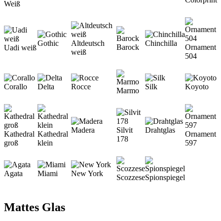
Weiß
Gothic
Altdeutsch
Chinchilla
Barock
Ornament
Uadi weiß
weiß
504
Corallo
Delta
Rocce
Silk
Koyoto
Marmo
Madera
Silvit
Drahtglas
Kathedral
Kathedral
Ornament
178
groß
klein
597
Agata
Miami
New York
Scozzese
Spionspiegel
Mattes Glas