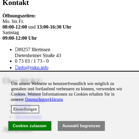
Kontakt
Öffnungszeiten:
Mo. bis Fr.
08:00-12:00
und
13:00-16:30 Uhr
Samstag
09:00-12:00 Uhr
89257 Illertissen
Dietenheimer Straße 43
0 73 03 / 1 73 - 0
info@ruku.info
Über RUKU
Um unsere Webseite so benutzerfreundlich wie möglich zu
gestalten und fortlaufend verbessern zu können, verwenden wir
Unternehmen
Cookies. Weitere Informationen zu Cookies erhalten Sie in
unserer
Datenschutzerklärung
.
Partner werden
Karriere
Einstellungen
News
Messetermine
Cookies zulassen
Auswahl begrenzen
Aktuelles