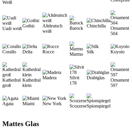
Weiß
Gothic
Altdeutsch
Chinchilla
Barock
Ornament
Uadi weiß
weiß
504
Corallo
Delta
Rocce
Silk
Koyoto
Marmo
Madera
Silvit
Drahtglas
Kathedral
Kathedral
Ornament
178
groß
klein
597
Agata
Miami
New York
Scozzese
Spionspiegel
Mattes Glas