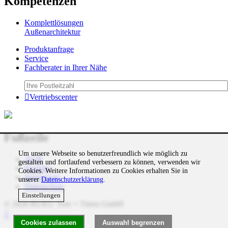
Kompetenzen
Komplettlösungen
Außenarchitektur
Produktanfrage
Service
Fachberater in Ihrer Nähe
Vertriebscenter
Fußzeile
Um unsere Webseite so benutzerfreundlich wie möglich zu
AGB
gestalten und fortlaufend verbessern zu können, verwenden wir
Kontakt
Cookies. Weitere Informationen zu Cookies erhalten Sie in
Impressum
unserer
Datenschutzerklärung
.
Datenschutz
Einstellungen
© 2026 RUKU Tore + Türen GmbH
Cookies zulassen
Auswahl begrenzen